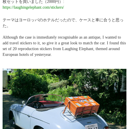
枚セットを買いました（2000円）:
https://laughingelephant.com/stickers/
テーマはヨーロッパのホテルだったので、ケースと車に合うと思っ
た。
Although the case is immediately recognisable as an antique, I wanted to
add travel stickers to it, so give it a great look to match the car. I found this
set of 20 reproduction stickers from Laughing Elephant, themed around
European hotels of yesteryear.