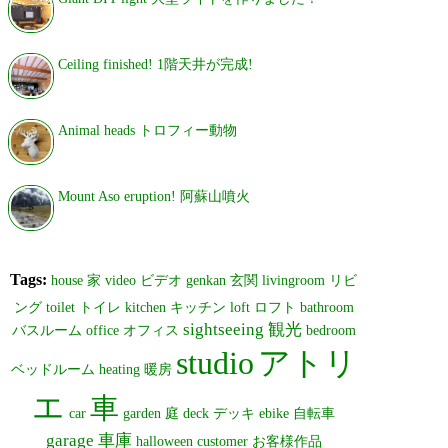
Ceiling finished! 1階天井が完成!
Animal heads トロフィー動物
Mount Aso eruption! 阿蘇山噴火
Tags:
house
家
video
ビデオ
genkan
玄関
livingroom
リビ
ング
toilet
トイレ
kitchen
キッチン
loft
ロフト
bathroom
sightseeing
観光
バスルーム
office
オフィス
bedroom
studio
アトリ
ベッドルーム
heating
暖房
エ
車
car
garden
庭
deck
デッキ
ebike
自転車
garage
車庫
halloween
customer
お客様作品