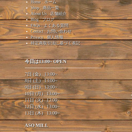
Home : ホーム
Shop : 商品一覧
About Us : 店舗紹介
Blog : ブログ
FAQs : よくある質問
Contact : お問い合わせ
Privacy : 個人情報
特定商取引法に基づく表記
今日は13:00~ OPEN
7日 (金) 13:00~
8日 (土) 13:00~
9日 (日) 13:00~
10日 (月) 13:00~
11日 (火) 13:00~
12日 (水) 13:00~
13日 (木) 13:00~
ASO MILL