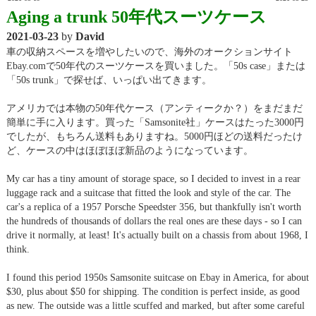
Aging a trunk 50年代スーツケース
2021-03-23
by
David
車の収納スペースを増やしたいので、海外のオークションサイト
Ebay.comで50年代のスーツケースを買いました。「50s case」または
「50s trunk」で探せば、いっぱい出てきます。
アメリカでは本物の50年代ケース（アンティークか？）をまだまだ
簡単に手に入ります。買った「Samsonite社」ケースはたった3000円
でしたが、もちろん送料もありますね。5000円ほどの送料だったけ
ど、ケースの中はほぼほぼ新品のようになっています。
My car has a tiny amount of storage space, so I decided to invest in a rear
luggage rack and a suitcase that fitted the look and style of the car. The
car's a replica of a 1957 Porsche Speedster 356, but thankfully isn't worth
the hundreds of thousands of dollars the real ones are these days - so I can
drive it normally, at least! It's actually built on a chassis from about 1968, I
think.
I found this period 1950s Samsonite suitcase on Ebay in America, for about
$30, plus about $50 for shipping. The condition is perfect inside, as good
as new. The outside was a little scuffed and marked, but after some careful