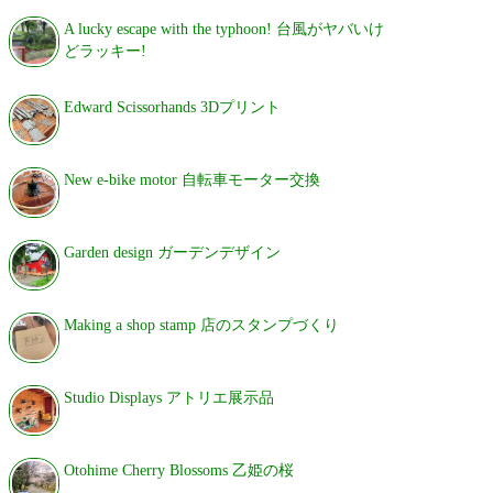
A lucky escape with the typhoon! 台風がヤバいけ
どラッキー!
Edward Scissorhands 3Dプリント
New e-bike motor 自転車モーター交換
Garden design ガーデンデザイン
Making a shop stamp 店のスタンプづくり
Studio Displays アトリエ展示品
Otohime Cherry Blossoms 乙姫の桜