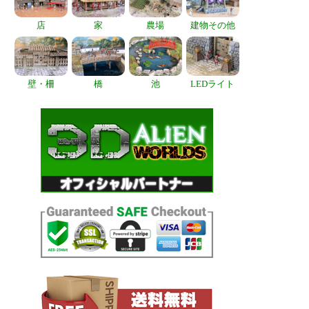
店
家
農場
建物その他
壁・柵
橋
池
LEDライト