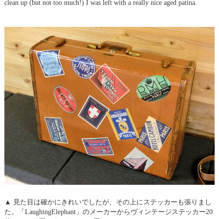
clean up (but not too much!) I was left with a really nice aged patina.
▲ 見た目は確かにきれいでしたが、その上にステッカーも張りまし
た。「LaughingElephant」のメーカーからヴィンテージステッカー20