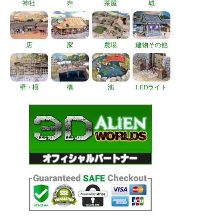
神社
寺
茶屋
城
店
家
農場
建物その他
壁・柵
橋
池
LEDライト