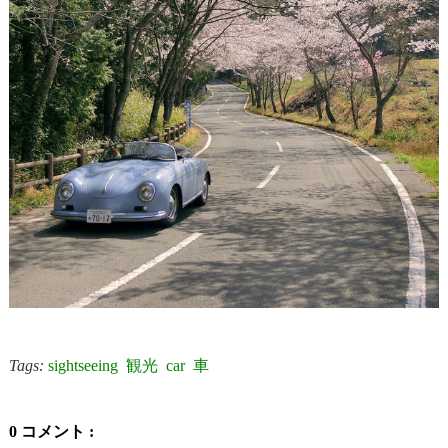
Tags:
sightseeing
観光
car
車
0 コメント :