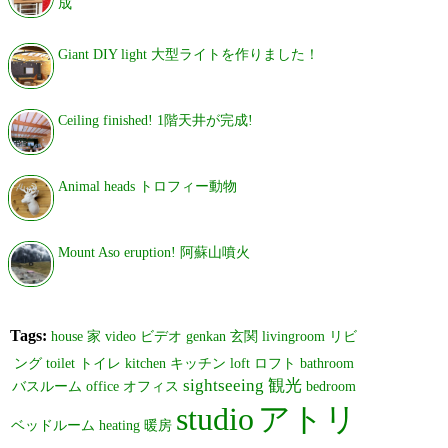
成
Giant DIY light 大型ライトを作りました！
Ceiling finished! 1階天井が完成!
Animal heads トロフィー動物
Mount Aso eruption! 阿蘇山噴火
Tags:
house
家
video
ビデオ
genkan
玄関
livingroom
リビ
ング
toilet
トイレ
kitchen
キッチン
loft
ロフト
bathroom
sightseeing
観光
バスルーム
office
オフィス
bedroom
studio
アトリ
ベッドルーム
heating
暖房