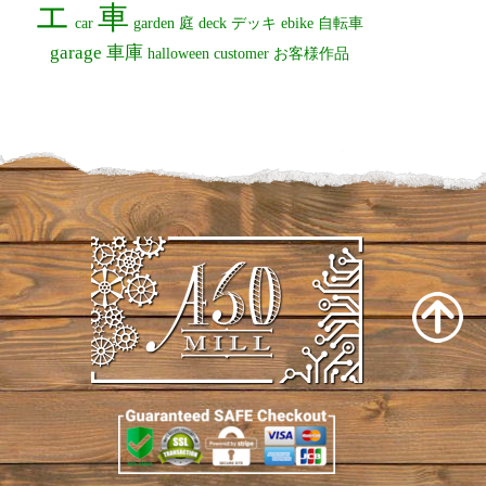
エ
車
car
garden
庭
deck
デッキ
ebike
自転車
garage
車庫
halloween
customer
お客様作品