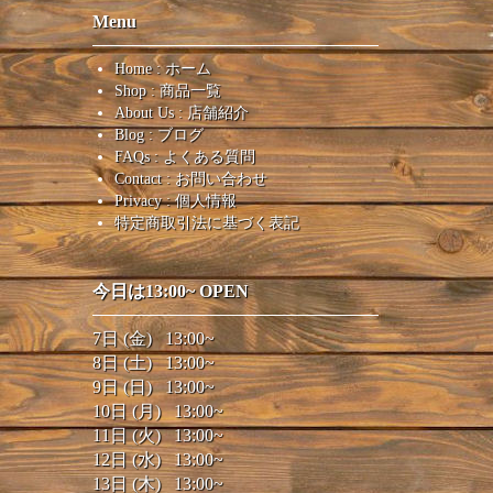
Menu
Home : ホーム
Shop : 商品一覧
About Us : 店舗紹介
Blog : ブログ
FAQs : よくある質問
Contact : お問い合わせ
Privacy : 個人情報
特定商取引法に基づく表記
今日は13:00~ OPEN
7日 (金) 13:00~
8日 (土) 13:00~
9日 (日) 13:00~
10日 (月) 13:00~
11日 (火) 13:00~
12日 (水) 13:00~
13日 (木) 13:00~