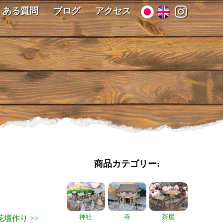
くある質問
ブログ
アクセス
商品カテゴリー:
神社
寺
茶屋
! 花壇作り >>