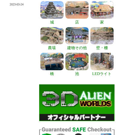
2023-03-24
城
店
家
農場
建物その他
壁・柵
橋
池
LEDライト