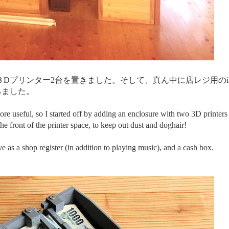
Dプリンター2台を置きました。そして、真ん中に店レジ用のiP
みました。
more useful, so I started off by adding an enclosure with two 3D printer
the front of the printer space, to keep out dust and doghair!
 as a shop register (in addition to playing music), and a cash box.