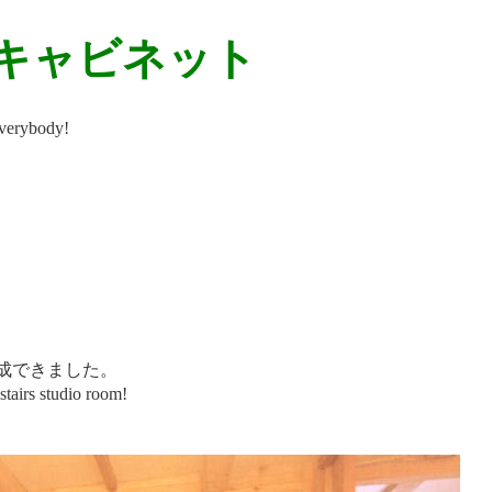
s 展示キャビネット
rybody!
成できました。
nstairs studio room!