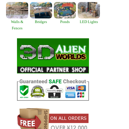
Walls &
Bridges
Ponds
LED Lights
Fences