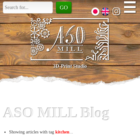
☰
3D-Print Studio
ASO MILL Blog
Showing articles with tag
kitchen
...