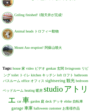
Ceiling finished! 1階天井が完成!
Animal heads トロフィー動物
Mount Aso eruption! 阿蘇山噴火
Tags:
house
家
video
ビデオ
genkan
玄関
livingroom
リビ
ング
toilet
トイレ
kitchen
キッチン
loft
ロフト
bathroom
sightseeing
観光
バスルーム
office
オフィス
bedroom
studio
アトリ
ベッドルーム
heating
暖房
エ
車
car
garden
庭
deck
デッキ
ebike
自転車
garage
車庫
halloween
customer
お客様作品