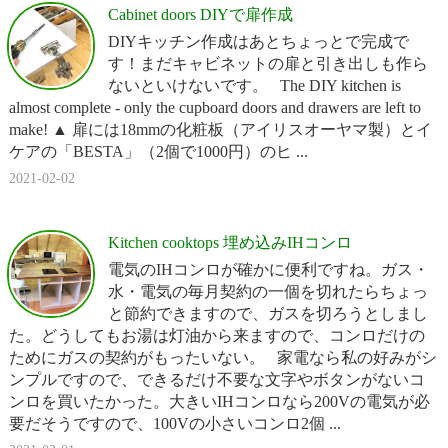
Cabinet doors DIYで扉作成
DIYキッチン作成はあとちょっとで完成で
す！まだキャビネットの扉と引き出しも作ら
ないといけないです。 The DIY kitchen is
almost complete - only the cupboard doors and drawers are left to
make! ▲ 扉には18mmの化粧板（アイリスオーヤマ製）とイ
ケアの「BESTA」（2個で1000円）のヒ ...
2021-02-02
Kitchen cooktops 埋め込みIHコンロ
電気のIHコンロが確かに便利ですね。ガス・
水・電気の毎月契約の一個を切れたらちょっ
と節約できますので、ガスを切ろうとしまし
た。どうしてもお湯は灯油から来ますので、コンロだけの
ためにガスの契約がもったいない。 家電なら私の好みがシ
ンプルですので、できるだけ不要な文字やボタンがないコ
ンロを買いたかった。大きいIHコンロなら200Vの電気が必
要だそうですので、100Vの小さいコンロ2個 ...