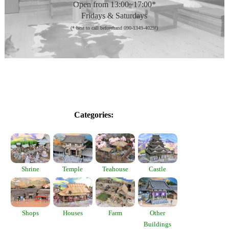
Open from 13:00~17:00*
Fridays & Saturdays
(* best to call beforehand 090-1349-4029!)
Categories:
Shrine
Temple
Teahouse
Castle
Shops
Houses
Farm
Other
Buildings