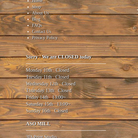
Home
Shop
About Us
Blog
FAQs
Contact Us
Privacy Policy
Sorry - We are CLOSED today
Monday 10th Closed
Tuesday 11th Closed
Wednesday 12th Closed
Thursday 13th Closed
Friday 14th 13:00~
Saturday 15th 13:00~
Sunday 16th Closed
ASO MILL
3D-Print Studio