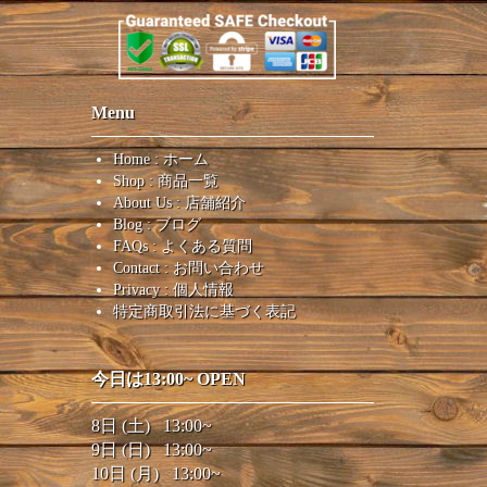
Menu
Home : ホーム
Shop : 商品一覧
About Us : 店舗紹介
Blog : ブログ
FAQs : よくある質問
Contact : お問い合わせ
Privacy : 個人情報
特定商取引法に基づく表記
今日は13:00~ OPEN
8日 (土) 13:00~
9日 (日) 13:00~
10日 (月) 13:00~