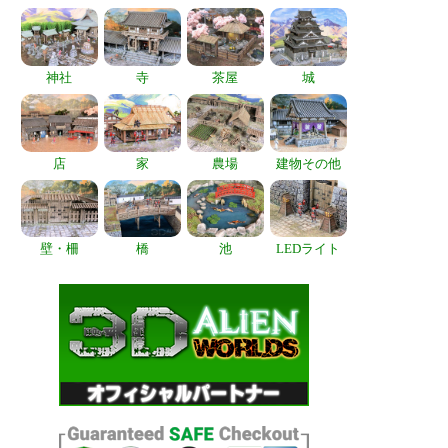
神社
寺
茶屋
城
店
家
農場
建物その他
壁・柵
橋
池
LEDライト