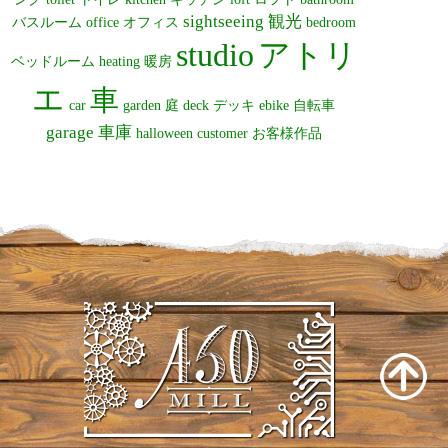
sightseeing
観光
バスルーム
office
オフィス
bedroom
studio
アトリ
ベッドルーム
heating
暖房
エ
車
car
garden
庭
deck
デッキ
ebike
自転車
garage
車庫
halloween
customer
お客様作品