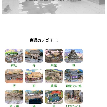
商品カテゴリー:
神社
寺
茶屋
城
店
家
農場
建物その他
壁・柵
橋
池
LEDライト