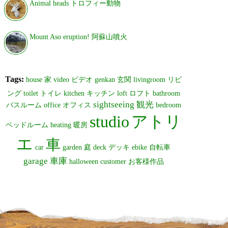
Animal heads トロフィー動物
Mount Aso eruption! 阿蘇山噴火
Tags:
house
家
video
ビデオ
genkan
玄関
livingroom
リビ
ング
toilet
トイレ
kitchen
キッチン
loft
ロフト
bathroom
sightseeing
観光
バスルーム
office
オフィス
bedroom
studio
アトリ
ベッドルーム
heating
暖房
エ
車
car
garden
庭
deck
デッキ
ebike
自転車
garage
車庫
halloween
customer
お客様作品