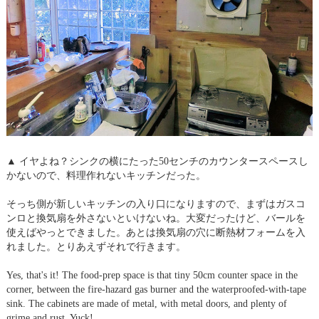
▲ イヤよね？シンクの横にたった50センチのカウンタースペースし
かないので、料理作れないキッチンだった。
そっち側が新しいキッチンの入り口になりますので、まずはガスコ
ンロと換気扇を外さないといけないね。大変だったけど、バールを
使えばやっとできました。あとは換気扇の穴に断熱材フォームを入
れました。とりあえずそれで行きます。
Yes, that's it! The food-prep space is that tiny 50cm counter space in the
corner, between the fire-hazard gas burner and the waterproofed-with-tape
sink. The cabinets are made of metal, with metal doors, and plenty of
grime and rust. Yuck!