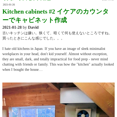
2021-01-26
Kitchen cabinets #2 イケアのカウンタ
ーでキャビネット作成
2021-01-28
by
David
古いキッチンは嫌い。狭くて、暗くて何も使えないところですね。
買ったときにこんな感じでした。。。
I hate old kitchens in Japan. If you have an image of sleek minimalist
workplaces in your head, don't kid yourself. Almost without exception,
they are small, dark, and totally impractical for food prep - never mind
chatting with friends or family. This was how the "kitchen" actually looked
when I bought the house....