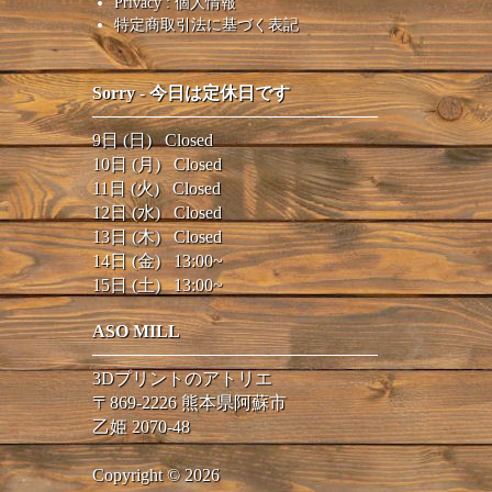
Privacy : 個人情報
特定商取引法に基づく表記
Sorry - 今日は
定休日
です
9日 (日) Closed
10日 (月) Closed
11日 (火) Closed
12日 (水) Closed
13日 (木) Closed
14日 (金) 13:00~
15日 (土) 13:00~
ASO MILL
3Dプリントのアトリエ
〒869-2226 熊本県阿蘇市
乙姫 2070-48
Copyright © 2026